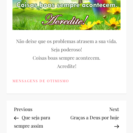
Não deixe que os problemas atrasem a sua vida.
Seja poderoso!
Coisas boas sempre acontecem.
Acredite!
MENSAGENS DE OTIMISMO
N
Previous
Next
Previous
Next
Post
Post
Que seja para
Graças a Deus por hoje
a
sempre assim