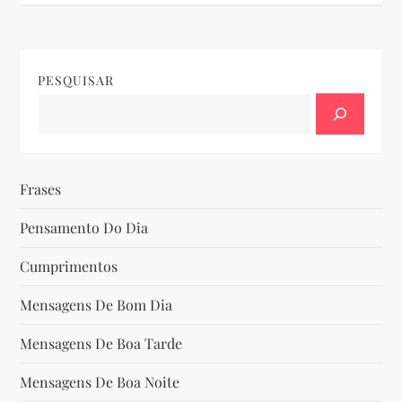
v
e
PESQUISAR
g
a
ç
Frases
ã
Pensamento Do Dia
o
Cumprimentos
d
Mensagens De Bom Dia
Mensagens De Boa Tarde
e
Mensagens De Boa Noite
P