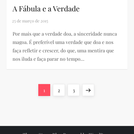
A Fábula e a Verdade
Por mais que a verdade doa, a sinceridade nunca
magoa. É preferível uma verdade que doa e nos
faça refletir e crescer, do que, uma mentira que
nos iluda e faça parar no tempo…
P
Page
Page
Page
Next
1
2
3
a
page
g
i