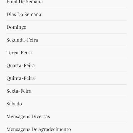
Final De Semana
s
Dias Da Semana
t
Domingo
Segunda-Feira
Terça-Feira
Quarta-Feira
Quinta-Feira
Sexta-Feira
Sábado
Mensagens Diversas
Mensagens De Agradecimento