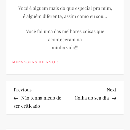
Você é alguém mais do que especial pra mim,
é alguém diferente, assim como eu sou…
Você foi uma das melhores coisas que
aconteceram na
minha vida!!!
MENSAGENS DE AMOR
N
Previous
Next
Previous
Next
Post
Post
Não tenha medo de
Colha do seu dia
a
ser criticado
v