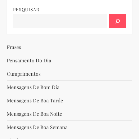
e
PESQUISAR
g
a
ç
Frases
ã
Pensamento Do Dia
o
Cumprimentos
d
Mensagens De Bom Dia
Mensagens De Boa Tarde
e
Mensagens De Boa Noite
P
Mensagens De Boa Semana
o