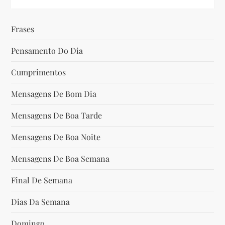
a
ç
Frases
ã
Pensamento Do Dia
o
Cumprimentos
d
Mensagens De Bom Dia
Mensagens De Boa Tarde
e
Mensagens De Boa Noite
P
Mensagens De Boa Semana
o
Final De Semana
s
Dias Da Semana
t
Domingo