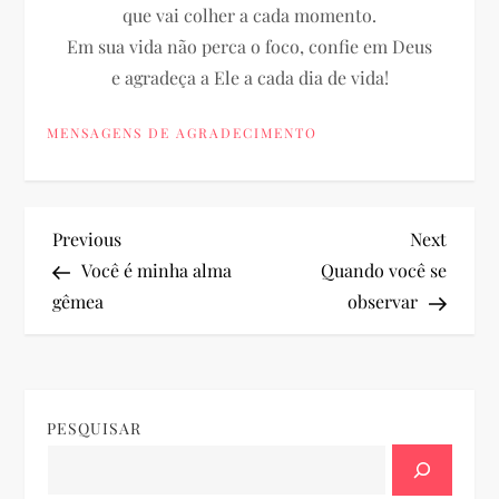
que vai colher a cada momento.
Em sua vida não perca o foco, confie em Deus
e agradeça a Ele a cada dia de vida!
MENSAGENS DE AGRADECIMENTO
N
Previous
Next
Previous
Next
Post
Post
Você é minha alma
Quando você se
a
gêmea
observar
v
e
PESQUISAR
g