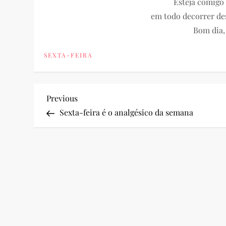
Esteja comigo
em todo decorrer des
Bom dia,
SEXTA-FEIRA
N
Previous
Previous
Post
Sexta-feira é o analgésico da semana
a
v
e
g
a