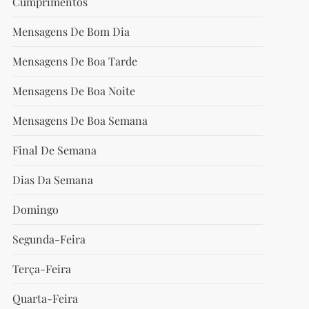
Cumprimentos
Mensagens De Bom Dia
Mensagens De Boa Tarde
Mensagens De Boa Noite
Mensagens De Boa Semana
Final De Semana
Dias Da Semana
Domingo
Segunda-Feira
Terça-Feira
Quarta-Feira