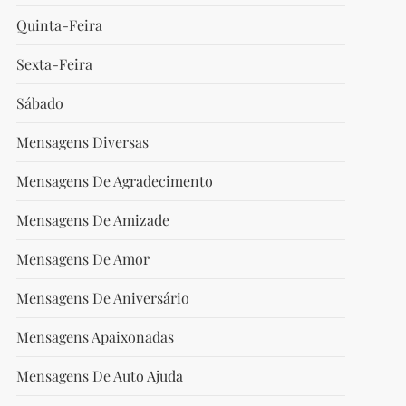
Quinta-Feira
Sexta-Feira
Sábado
Mensagens Diversas
t
Mensagens De Agradecimento
t
Mensagens De Amizade
Mensagens De Amor
Mensagens De Aniversário
Mensagens Apaixonadas
Mensagens De Auto Ajuda