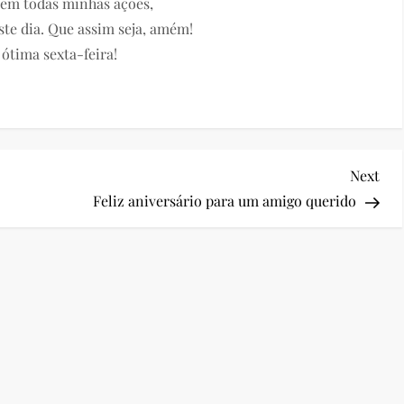
 em todas minhas ações,
te dia. Que assim seja, amém!
 ótima sexta-feira!
Nex
Next
Pos
Feliz aniversário para um amigo querido