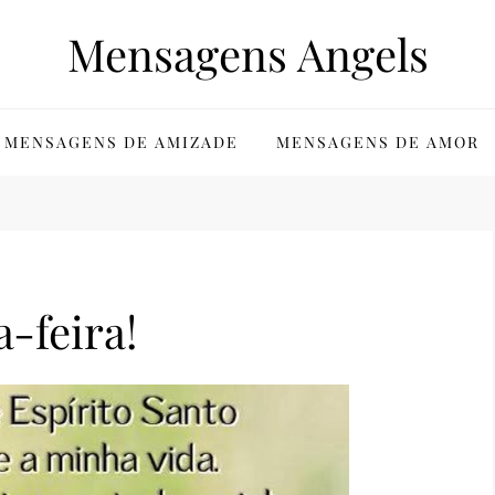
Mensagens Angels
MENSAGENS DE AMIZADE
MENSAGENS DE AMOR
-feira!