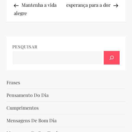
Post
Post
Mantenha a vida
esperança para a dor
a
alegre
v
e
PESQUISAR
g
a
ç
Frases
ã
Pensamento Do Dia
o
Cumprimentos
d
Mensagens De Bom Dia