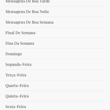
Mensagens De Boa Tarde
e
Mensagens De Boa Noite
P
Mensagens De Boa Semana
o
Final De Semana
s
Dias Da Semana
t
Domingo
Segunda-Feira
Terça-Feira
Quarta-Feira
Quinta-Feira
Sexta-Feira