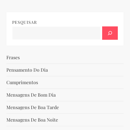
v
e
PESQUISAR
g
a
ç
Frases
ã
Pensamento Do Dia
o
Cumprimentos
d
Mensagens De Bom Dia
Mensagens De Boa Tarde
e
Mensagens De Boa Noite
P