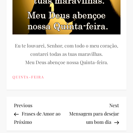
Eu te louvarei, Senhor, com todo o meu coração,
contarei todas as tuas maravilhas.
Meu Deus abençoe nossa Quinta-feira.
QUINTA-FEIRA
N
Previous
Next
Previous
Next
Post
Post
Frases de Amor ao
Mensagem para desejar
a
Próximo
um bom dia