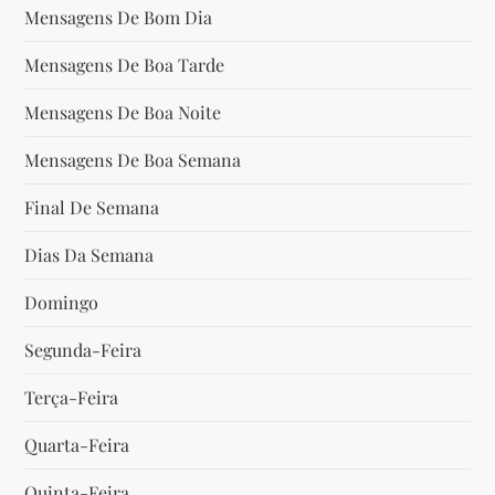
d
Mensagens De Bom Dia
Mensagens De Boa Tarde
e
Mensagens De Boa Noite
P
Mensagens De Boa Semana
o
Final De Semana
s
Dias Da Semana
t
Domingo
Segunda-Feira
Terça-Feira
Quarta-Feira
Quinta-Feira