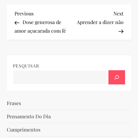
N
Previous
Next
Previous
Next
Post
Post
Dose generosa de
Aprender a dizer não
a
amor açucarada com fé
v
e
PESQUISAR
g
a
ç
Frases
ã
Pensamento Do Dia
o
Cumprimentos